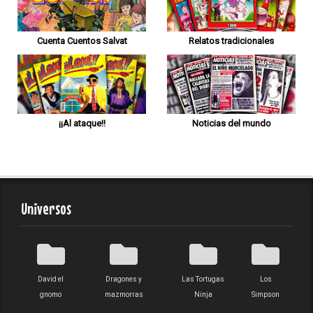
Cuenta Cuentos Salvat
Relatos tradicionales
¡¡Al ataque!!
Noticias del mundo
Universos
David el
Dragones y
Las Tortugas
Los
gnomo
mazmorras
Ninja
Simpson