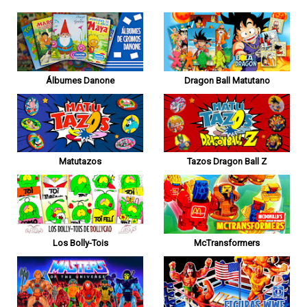
Álbumes Danone
Dragon Ball Matutano
Matutazos
Tazos Dragon Ball Z
Los Bolly-Tois
McTransformers