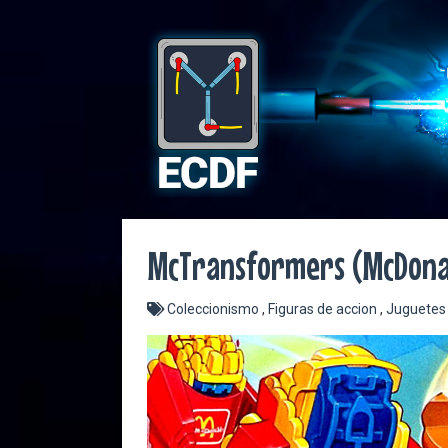
McTransformers (McDonal
Coleccionismo
,
Figuras de accion
,
Juguete