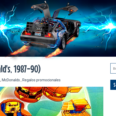
d's, 1987-90)
s
,
McDonalds
,
Regalos promocionales
S