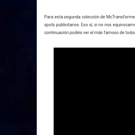
Para esta segunda colección de McTransformers
spots publicitarios. Eso sí, si no nos equivoca
continuación podéis ver el más famoso de todos