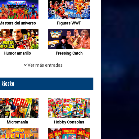
Masters del universo
Figuras WWF
Humor amarillo
Pressing Catch
Ver más entradas
l kiosko
Micromanía
Hobby Consolas