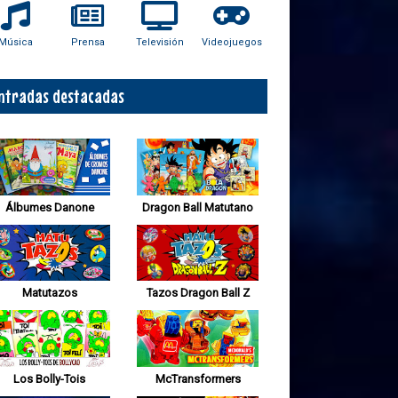
Música
Prensa
Televisión
Videojuegos
ntradas destacadas
Álbumes Danone
Dragon Ball Matutano
Matutazos
Tazos Dragon Ball Z
Los Bolly-Tois
McTransformers