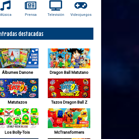
Música
Prensa
Televisión
Videojuegos
ntradas destacadas
Álbumes Danone
Dragon Ball Matutano
Matutazos
Tazos Dragon Ball Z
Los Bolly-Tois
McTransformers