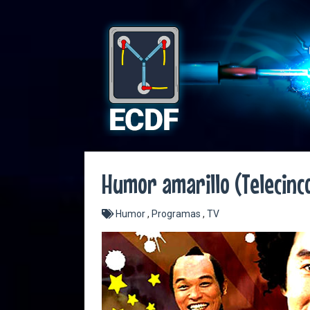
Humor amarillo (Telecinc
Humor
,
Programas
,
TV