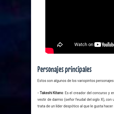
Personajes principales
Estos son algunos de los variopintos personaje
- Takeshi Kitano
: Es el creador del concurso y 
vestir de daimio (señor feudal del siglo X), co
trata de un líder despótico al que le gusta hacer