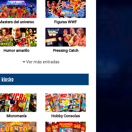
Masters del universo
Figuras WWF
Humor amarillo
Pressing Catch
Ver más entradas
l kiosko
Micromanía
Hobby Consolas