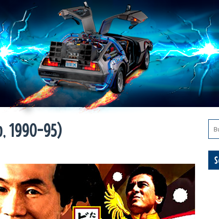
o, 1990-95)
S