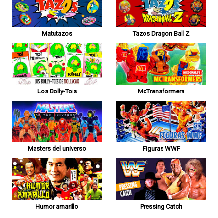
Matutazos
Tazos Dragon Ball Z
Los Bolly-Tois
McTransformers
Masters del universo
Figuras WWF
Humor amarillo
Pressing Catch