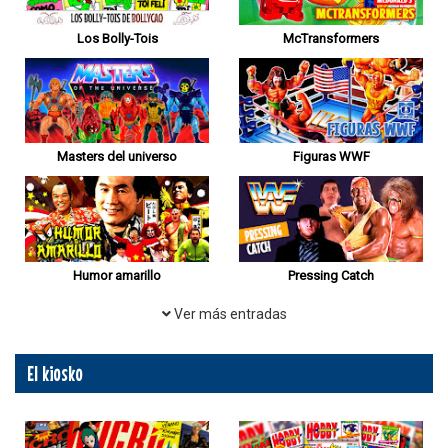
Los Bolly-Tois
McTransformers
Masters del universo
Figuras WWF
Humor amarillo
Pressing Catch
Ver más entradas
El kiosko