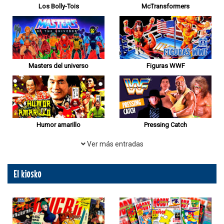
Los Bolly-Tois
McTransformers
Masters del universo
Figuras WWF
Humor amarillo
Pressing Catch
Ver más entradas
El kiosko