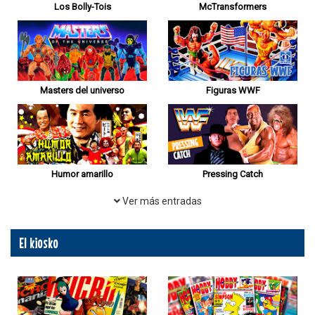
Los Bolly-Tois
McTransformers
Masters del universo
Figuras WWF
Humor amarillo
Pressing Catch
Ver más entradas
El kiosko