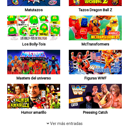
Matutazos
Tazos Dragon Ball Z
Los Bolly-Tois
McTransformers
Masters del universo
Figuras WWF
Humor amarillo
Pressing Catch
Ver más entradas