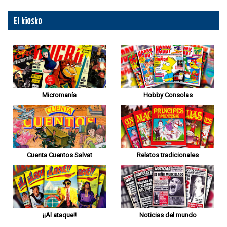
El kiosko
Micromanía
Hobby Consolas
Cuenta Cuentos Salvat
Relatos tradicionales
¡¡Al ataque!!
Noticias del mundo