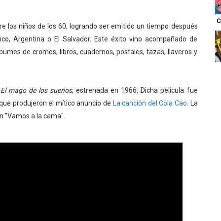
C
e los niños de los 60, logrando ser emitido un tiempo después
co, Argentina o El Salvador. Este éxito vino acompañado de
umes de cromos, libros, cuadernos, postales, tazas, llaveros y
a
El mago de los sueños
, estrenada en 1966. Dicha película fue
que produjeron el mítico anuncio de
La canción del Cola Cao
. La
ión "Vamos a la cama".