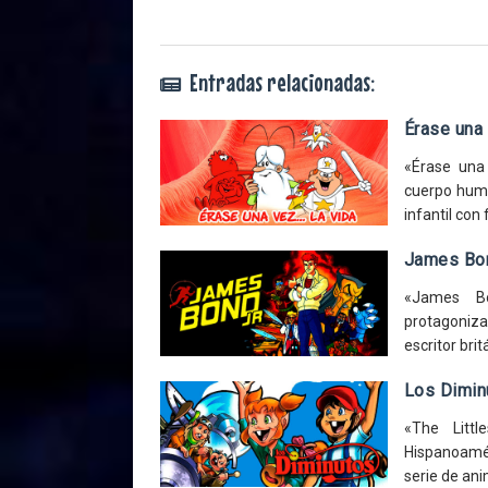
Entradas relacionadas:
Érase una 
«Érase una 
cuerpo huma
infantil con 
James Bon
«James Bo
protagonizad
escritor bri
Los Dimin
«The Litt
Hispanoamé
serie de ani