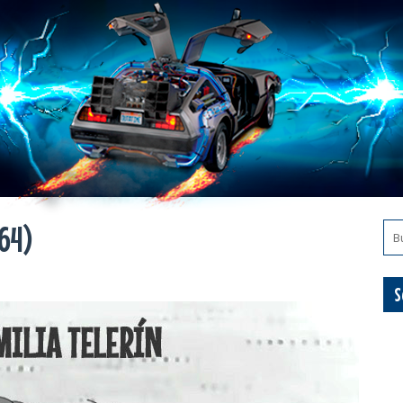
964)
S