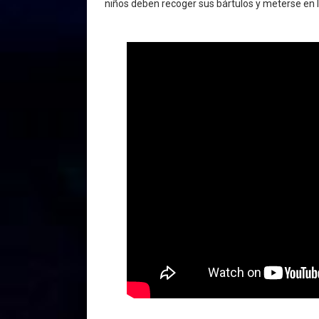
niños deben recoger sus bártulos y meterse en 