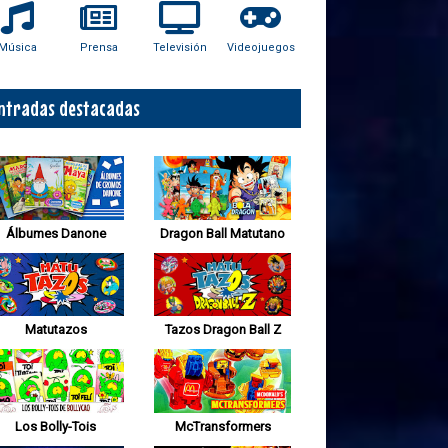
Música
Prensa
Televisión
Videojuegos
ntradas destacadas
Álbumes Danone
Dragon Ball Matutano
Matutazos
Tazos Dragon Ball Z
Los Bolly-Tois
McTransformers