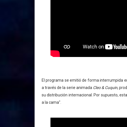
El programa se emitió de forma interrumpida en 
a través de la serie animada
Cleo & Cuquin
, pro
su distribución internacional. Por supuesto, es
a la cama".