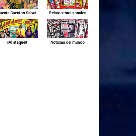
uenta Cuentos Salvat
Relatos tradicionales
¡¡Al ataque!!
Noticias del mundo