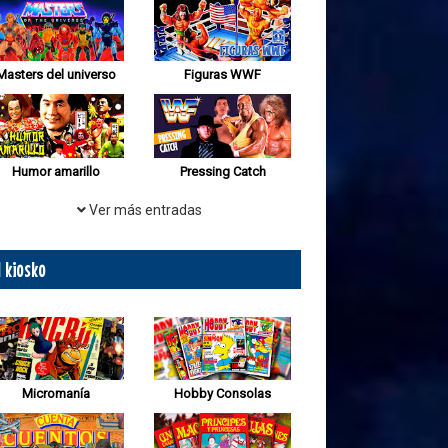
Masters del universo
Figuras WWF
Humor amarillo
Pressing Catch
Ver más entradas
l kiosko
Micromanía
Hobby Consolas