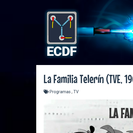
La Familia Telerín (TVE, 1
Programas
,
TV