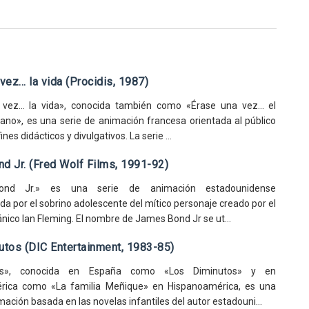
vez... la vida (Procidis, 1987)
vez... la vida», conocida también como «Érase una vez... el
no», es una serie de animación francesa orientada al público
fines didácticos y divulgativos. La serie ...
d Jr. (Fred Wolf Films, 1991-92)
nd Jr.» es una serie de animación estadounidense
a por el sobrino adolescente del mítico personaje creado por el
tánico Ian Fleming. El nombre de James Bond Jr se ut...
utos (DIC Entertainment, 1983-85)
les», conocida en España como «Los Diminutos» y en
rica como «La familia Meñique» en Hispanoamérica, es una
mación basada en las novelas infantiles del autor estadouni...