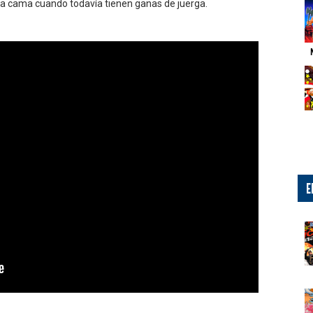
la cama cuando todavía tienen ganas de juerga.
E