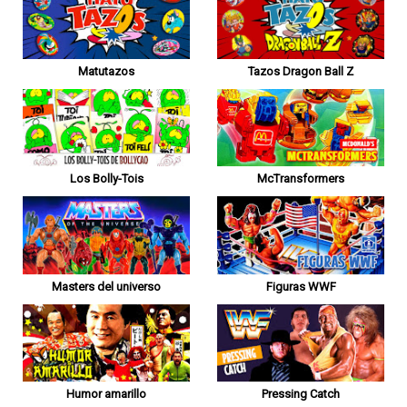
Matutazos
Tazos Dragon Ball Z
Los Bolly-Tois
McTransformers
Masters del universo
Figuras WWF
Humor amarillo
Pressing Catch