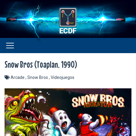
Snow Bros (Toaplan, 1990)
Arcade
,
Snow Bros
,
Videojuegos