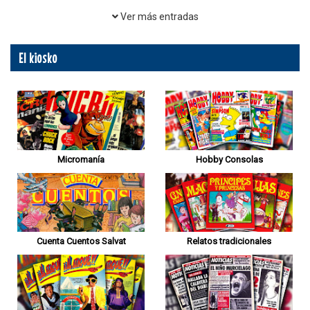
Ver más entradas
El kiosko
Micromanía
Hobby Consolas
Cuenta Cuentos Salvat
Relatos tradicionales