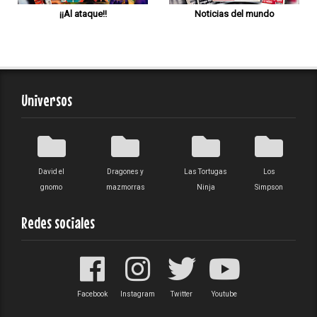
¡¡Al ataque!!
Noticias del mundo
Universos
David el
Dragones y
Las Tortugas
Los
gnomo
mazmorras
Ninja
Simpson
Redes sociales
Facebook
Instagram
Twitter
Youtube